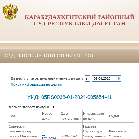
КАРАБУДАХКЕНТСКИЙ РАЙОННЫЙ
СУД РЕСПУБЛИКИ ДАГЕСТАН
СУДЕБНОЕ ДЕЛОПРОИЗВОДСТВО
Вывести список дел, назначенных на дату
Поиск информации по делам
УИД: 05RS0038-01-2024-005654-41
Всего по запросу найдено -
3
.
Номер
Дата
Информация
Суд
Судья
дела
поступления
по делу
Советский
Гамзаев
районный суд
Серажутдин
Рамазанов
1-
города Махачкалы
30.05.2024
Эльмурзаевич
Эльдар
579/2024