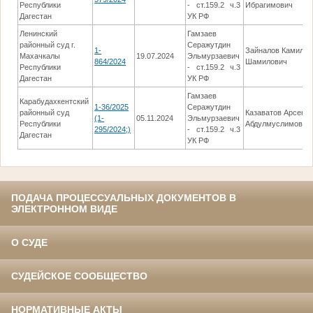
Республики
- ст.159.2 ч.3
Ибрагимович
Дагестан
УК РФ
Ленинский
Гамзаев
районный суд г.
Серажутдин
1-
Зайналов Камиль
Махачкалы
19.07.2024
Эльмурзаевич
864/2024
Шамилович
Республики
- ст.159.2 ч.3
Дагестан
УК РФ
Гамзаев
Карабудахкентский
1-36/2025
Серажутдин
районный суд
Казаватов Арсен
(1-
05.11.2024
Эльмурзаевич
Республики
Абдулмуслимович
295/2024;)
- ст.159.2 ч.3
Дагестан
УК РФ
ПОДАЧА ПРОЦЕССУАЛЬНЫХ ДОКУМЕНТОВ В
ЭЛЕКТРОННОМ ВИДЕ
О СУДЕ
СУДЕЙСКОЕ СООБЩЕСТВО
НОРМАТИВНЫЕ АКТЫ